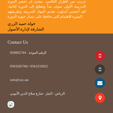
تدريب من الطراز العالمي. بمجرد أن تحضر الدورة
التدريبية الأولى سوف تبدأ وتتطلع إلى الدورة الثانية.
لقد أعجبني أسلوب تقديم المواد التدريبية وطريقتهم
المثيرة للاهتمام التي تحافظ على مسار حيوية الدورة.
خولة حميد الزري
الشارقة لإدارة الأصول
Contact Us
الرقم الموحد : 920002744
0503283760 / 0563333922
info@cstc.me
الرياض - الملز - شارع صلاح الدين الأيوبي.